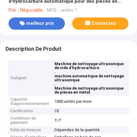
d'hydrocarbure automatique pour des pièces en
métal
Prix：Négociable
MOQ：unités 1
meilleur prix
Contactez
Description De Produit
Machine de nettoyage ultrasonique
de vide d'hydrocarbure
,
machine automatique de nettoyage
Surligner
ultrasonique
,
Machine de nettoyage ultrasonique
de pièces en métal
Capacité
1000 unités par mois
d'approvisionnement
Certification
CE
Conditions de
T/T
paiement
Délai de livraison
Dépendez de la quantité