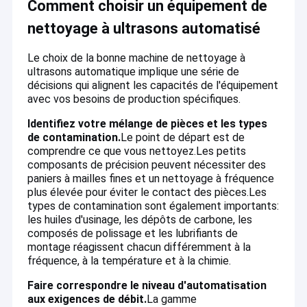
Nous fournissons une formation technique gratuite, un soutien
Comment choisir un équipement de
Décapant ultrasonique des véhicules à moteur
professionnel et un service après-vente, vous aidant à établir
une coopération gagnant-gagnant à long terme avec vos
nettoyage à ultrasons automatisé
clients.
Machine ultrasonique de nettoyage de bijoux
Pour les utilisateurs finaux
Le choix de la bonne machine de nettoyage à
Nous fournissons des systèmes de nettoyage par ultrasons
Décapant ultrasonique dentaire
ultrasons automatique implique une série de
fiables et performants ainsi que des solutions de nettoyage
décisions qui alignent les capacités de l'équipement
professionnelles pour vous assurer d'obtenir les meilleurs
avec vos besoins de production spécifiques.
Décapant ultrasonique de l'électronique
résultats de nettoyage et une efficacité maximale de nos
équipements.Notre équipe d'ingénieurs vous accompagne tout
Identifiez votre mélange de pièces et les types
au long du processus, de la sélection du modèle à l'exploitation
Décapant ultrasonique de moteur
pratique..
de contamination.
Le point de départ est de
Les industries dans lesquelles nous travaillons
comprendre ce que vous nettoyez.Les petits
Décapant ultrasonique médical
Nous avons acquis une solide notoriété auprès des clients dans
composants de précision peuvent nécessiter des
divers secteurs, notamment:
paniers à mailles fines et un nettoyage à fréquence
Automobile, fabrication de moules, aérospatiale, électronique,
Décapant ultrasonique de laboratoire
plus élevée pour éviter le contact des pièces.Les
armes à feu, médicale, applications de laboratoire, et bien
types de contamination sont également importants:
d'autres.
les huiles d'usinage, les dépôts de carbone, les
Machine de nettoyage ultrasonique
Toujours là pour toi
composés de polissage et les lubrifiants de
Nous sommes disponibles 24h/24 et 7j/7 et prêts à répondre à
montage réagissent chacun différemment à la
vos besoins à tout moment.
Décapant ultrasonique de Digital
Si vous êtes intéressé par notre équipement de nettoyage par
fréquence, à la température et à la chimie.
ultrasons ou solutions personnalisées, n'hésitez pas à nous
Décapant ultrasonique mécanique
contacter.
Faire correspondre le niveau d'automatisation
aux exigences de débit.
La gamme