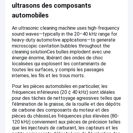
ultrasons des composants
automobiles
An ultrasonic cleaning machine uses high-frequency
sound waves—typically in the 20–40 kHz range for
heavy-duty automotive applications—to generate
microscopic cavitation bubbles throughout the
cleaning solutionCes bulles implodent avec une
énergie énorme, libérant des ondes de choc
localisées qui explosent les contaminants de
toutes les surfaces, y compris les passages
internes, les fils et les trous morts.
.
Pour les pièces automobiles en particulier, les
fréquences inférieures (20 ¢ 40 kHz) sont idéales
pour des tâches de nettoyage agressives telles que
Maison
l'élimination de la graisse, de la rouille et des dépôts
L'équipement de nettoyage à ultrasons de la baleine bleue de
de carbone des composants du moteur et des
Guangdong, Ltd.
est un fabricant professionnel avec 20 ans
Produits
pièces du châssis
Les fréquences plus élevées (80-
d'expérience dans la technologie de nettoyage par
120 kHz) conviennent aux pièces de précision telles
ultrasons.Nous sommes spécialisés dans la conception et la
Exposition de VR
fabrication d'une gamme complète de machines de nettoyage
que les injecteurs de carburant, les capteurs et les
par ultrasons standard, ainsi que des systèmes de nettoyage