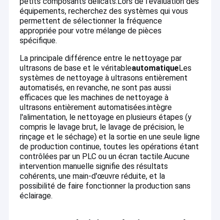
petits composants délicats.
Lors de l'évaluation des
non standard sur mesure adaptés aux exigences industrielles
À propos de nous
équipements, recherchez des systèmes qui vous
uniques.
permettent de sélectionner la fréquence
Grâce à la confiance et au soutien à long terme de nos clients,
appropriée pour votre mélange de pièces
Visite d'usine
nous continuons d'innover et visons à offrir plus que des
spécifique.
équipements ¢ nous fournissons des solutions complètes de
Contrôle de qualité
nettoyage qui aident nos partenaires à réussir.
La principale différence entre le nettoyage par
Pour les distributeurs
ultrasons de base et le véritable
automatique
Les
Nous offrons des équipements de haute qualité et des
Contactez-nous
systèmes de nettoyage à ultrasons entièrement
solutions de nettoyage complètes couvrant 12 grandes séries
automatisés, en revanche, ne sont pas aussi
de nettoyage par ultrasons, y compris mais sans s'y limiter:
Nouvelles
Nettoyeur de pièces à ultrasons
efficaces que les machines de nettoyage à
Nettoyeur de pistolet à ultrasons
ultrasons entièrement automatisées.intègre
Nettoyeur de glucides par ultrasons
l'alimentation, le nettoyage en plusieurs étapes (y
Nettoyeur à ultrasons industriel
compris le lavage brut, le lavage de précision, le
Nettoyeur à ultrasons pour automobile
rinçage et le séchage) et la sortie en une seule ligne
Décapant ultrasonique de pièces
Machine à nettoyer les bijoux par ultrasons
de production continue, toutes les opérations étant
Nettoyeur dentaire à ultrasons
contrôlées par un PLC ou un écran tactile.Aucune
Nettoyeur à ultrasons pour électronique
Décapant ultrasonique d'arme à feu
intervention manuelle signifie des résultats
Nettoyeur de moteur à ultrasons
cohérents, une main-d'œuvre réduite, et la
Nettoyeur à ultrasons médical
Décapant ultrasonique de carburateur
Nettoyeur à ultrasons de laboratoire
possibilité de faire fonctionner la production sans
Nettoyeur à ultrasons numérique / mécanique
éclairage.
Cuisines et cuisines
Décapant ultrasonique industriel
...et plus encore.