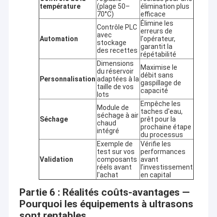
température
(plage 50–
élimination plus
70°C)
efficace
Élimine les
Contrôle PLC
erreurs de
avec
Automation
l'opérateur,
stockage
garantit la
des recettes
répétabilité
Dimensions
Maximise le
du réservoir
débit sans
Personnalisation
adaptées à la
gaspillage de
taille de vos
capacité
lots
Empêche les
Module de
taches d'eau,
séchage à air
Séchage
prêt pour la
chaud
prochaine étape
intégré
du processus
Exemple de
Vérifie les
test sur vos
performances
Validation
composants
avant
réels avant
l’investissement
l'achat
en capital
Partie 6 : Réalités coûts-avantages —
Pourquoi les équipements à ultrasons
sont rentables