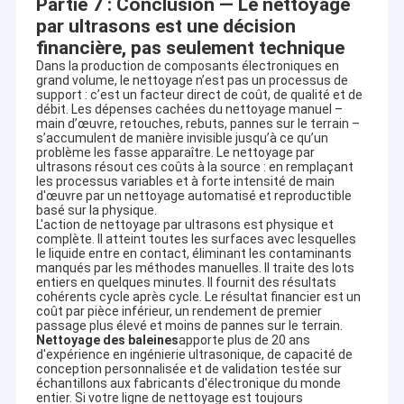
Partie 7 : Conclusion — Le nettoyage
par ultrasons est une décision
financière, pas seulement technique
Dans la production de composants électroniques en
grand volume, le nettoyage n’est pas un processus de
support : c’est un facteur direct de coût, de qualité et de
débit. Les dépenses cachées du nettoyage manuel –
main d’œuvre, retouches, rebuts, pannes sur le terrain –
s’accumulent de manière invisible jusqu’à ce qu’un
problème les fasse apparaître. Le nettoyage par
ultrasons résout ces coûts à la source : en remplaçant
les processus variables et à forte intensité de main
d'œuvre par un nettoyage automatisé et reproductible
basé sur la physique.
L'action de nettoyage par ultrasons est physique et
complète. Il atteint toutes les surfaces avec lesquelles
le liquide entre en contact, éliminant les contaminants
manqués par les méthodes manuelles. Il traite des lots
entiers en quelques minutes. Il fournit des résultats
cohérents cycle après cycle. Le résultat financier est un
coût par pièce inférieur, un rendement de premier
passage plus élevé et moins de pannes sur le terrain.
Nettoyage des baleines
apporte plus de 20 ans
d'expérience en ingénierie ultrasonique, de capacité de
conception personnalisée et de validation testée sur
échantillons aux fabricants d'électronique du monde
entier. Si votre ligne de nettoyage est toujours