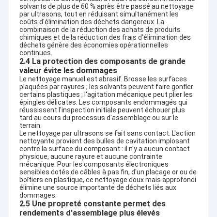
Nous fournissons une formation technique gratuite, un soutien
Décapant ultrasonique des véhicules à moteur
solvants de plus de 60 % après être passé au nettoyage
professionnel et un service après-vente, vous aidant à établir
par ultrasons, tout en réduisant simultanément les
une coopération gagnant-gagnant à long terme avec vos
coûts d'élimination des déchets dangereux. La
clients.
Machine ultrasonique de nettoyage de bijoux
combinaison de la réduction des achats de produits
Pour les utilisateurs finaux
chimiques et de la réduction des frais d'élimination des
Nous fournissons des systèmes de nettoyage par ultrasons
déchets génère des économies opérationnelles
Décapant ultrasonique dentaire
fiables et performants ainsi que des solutions de nettoyage
continues.
2.4 La protection des composants de grande
professionnelles pour vous assurer d'obtenir les meilleurs
Décapant ultrasonique de l'électronique
valeur évite les dommages
résultats de nettoyage et une efficacité maximale de nos
équipements.Notre équipe d'ingénieurs vous accompagne tout
Le nettoyage manuel est abrasif. Brosse les surfaces
plaquées par rayures ; les solvants peuvent faire gonfler
au long du processus, de la sélection du modèle à l'exploitation
Décapant ultrasonique de moteur
certains plastiques ; l'agitation mécanique peut plier les
pratique..
épingles délicates. Les composants endommagés qui
Les industries dans lesquelles nous travaillons
réussissent l'inspection initiale peuvent échouer plus
Décapant ultrasonique médical
Nous avons acquis une solide notoriété auprès des clients dans
tard au cours du processus d'assemblage ou sur le
divers secteurs, notamment:
terrain.
Automobile, fabrication de moules, aérospatiale, électronique,
Le nettoyage par ultrasons se fait sans contact. L'action
Décapant ultrasonique de laboratoire
armes à feu, médicale, applications de laboratoire, et bien
nettoyante provient des bulles de cavitation implosant
d'autres.
contre la surface du composant : il n'y a aucun contact
Machine de nettoyage ultrasonique
physique, aucune rayure et aucune contrainte
Toujours là pour toi
mécanique. Pour les composants électroniques
Nous sommes disponibles 24h/24 et 7j/7 et prêts à répondre à
sensibles dotés de câbles à pas fin, d'un placage or ou de
vos besoins à tout moment.
Décapant ultrasonique de Digital
boîtiers en plastique, ce nettoyage doux mais approfondi
Si vous êtes intéressé par notre équipement de nettoyage par
élimine une source importante de déchets liés aux
ultrasons ou solutions personnalisées, n'hésitez pas à nous
dommages.
Décapant ultrasonique mécanique
contacter.
2.5 Une propreté constante permet des
rendements d'assemblage plus élevés