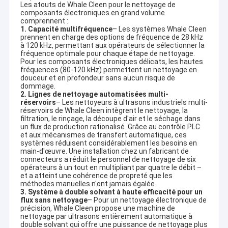
Les atouts de Whale Cleen pour le nettoyage de
composants électroniques en grand volume
comprennent :
1. Capacité multifréquence
– Les systèmes Whale Cleen
prennent en charge des options de fréquence de 28 kHz
à 120 kHz, permettant aux opérateurs de sélectionner la
fréquence optimale pour chaque étape de nettoyage.
Pour les composants électroniques délicats, les hautes
fréquences (80-120 kHz) permettent un nettoyage en
douceur et en profondeur sans aucun risque de
dommage.
2. Lignes de nettoyage automatisées multi-
réservoirs
– Les nettoyeurs à ultrasons industriels multi-
réservoirs de Whale Cleen intègrent le nettoyage, la
filtration, le rinçage, la découpe d'air et le séchage dans
un flux de production rationalisé. Grâce au contrôle PLC
et aux mécanismes de transfert automatique, ces
systèmes réduisent considérablement les besoins en
main-d'œuvre. Une installation chez un fabricant de
connecteurs a réduit le personnel de nettoyage de six
opérateurs à un tout en multipliant par quatre le débit –
et a atteint une cohérence de propreté que les
méthodes manuelles n'ont jamais égalée.
3. Système à double solvant à haute efficacité pour un
flux sans nettoyage
– Pour un nettoyage électronique de
précision, Whale Cleen propose une machine de
nettoyage par ultrasons entièrement automatique à
double solvant qui offre une puissance de nettoyage plus