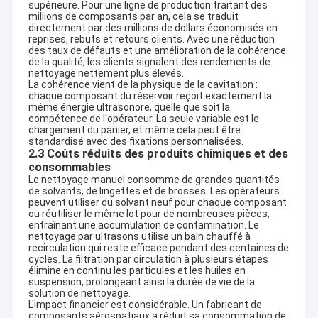
supérieure. Pour une ligne de production traitant des
non standard sur mesure adaptés aux exigences industrielles
À propos de nous
millions de composants par an, cela se traduit
uniques.
directement par des millions de dollars économisés en
Grâce à la confiance et au soutien à long terme de nos clients,
reprises, rebuts et retours clients. Avec une réduction
Visite d'usine
nous continuons d'innover et visons à offrir plus que des
des taux de défauts et une amélioration de la cohérence
de la qualité, les clients signalent des rendements de
équipements ¢ nous fournissons des solutions complètes de
nettoyage nettement plus élevés.
Contrôle de qualité
nettoyage qui aident nos partenaires à réussir.
La cohérence vient de la physique de la cavitation :
Pour les distributeurs
chaque composant du réservoir reçoit exactement la
Nous offrons des équipements de haute qualité et des
Contactez-nous
même énergie ultrasonore, quelle que soit la
solutions de nettoyage complètes couvrant 12 grandes séries
compétence de l'opérateur. La seule variable est le
de nettoyage par ultrasons, y compris mais sans s'y limiter:
chargement du panier, et même cela peut être
Nouvelles
Nettoyeur de pièces à ultrasons
standardisé avec des fixations personnalisées.
Nettoyeur de pistolet à ultrasons
2.3 Coûts réduits des produits chimiques et des
Nettoyeur de glucides par ultrasons
consommables
Nettoyeur à ultrasons industriel
Le nettoyage manuel consomme de grandes quantités
Nettoyeur à ultrasons pour automobile
de solvants, de lingettes et de brosses. Les opérateurs
Décapant ultrasonique de pièces
peuvent utiliser du solvant neuf pour chaque composant
Machine à nettoyer les bijoux par ultrasons
ou réutiliser le même lot pour de nombreuses pièces,
Nettoyeur dentaire à ultrasons
entraînant une accumulation de contamination. Le
Nettoyeur à ultrasons pour électronique
Décapant ultrasonique d'arme à feu
nettoyage par ultrasons utilise un bain chauffé à
Nettoyeur de moteur à ultrasons
recirculation qui reste efficace pendant des centaines de
Nettoyeur à ultrasons médical
cycles. La filtration par circulation à plusieurs étapes
Décapant ultrasonique de carburateur
Nettoyeur à ultrasons de laboratoire
élimine en continu les particules et les huiles en
Nettoyeur à ultrasons numérique / mécanique
suspension, prolongeant ainsi la durée de vie de la
Cuisines et cuisines
solution de nettoyage.
Décapant ultrasonique industriel
L'impact financier est considérable. Un fabricant de
...et plus encore.
composants aérospatiaux a réduit sa consommation de