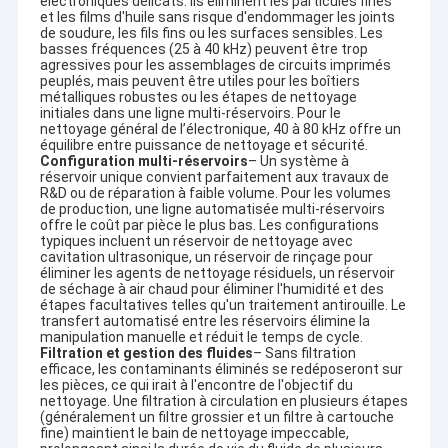
électroniques délicats. Ils éliminent les particules fines
et les films d'huile sans risque d'endommager les joints
de soudure, les fils fins ou les surfaces sensibles. Les
basses fréquences (25 à 40 kHz) peuvent être trop
agressives pour les assemblages de circuits imprimés
peuplés, mais peuvent être utiles pour les boîtiers
métalliques robustes ou les étapes de nettoyage
initiales dans une ligne multi-réservoirs. Pour le
nettoyage général de l’électronique, 40 à 80 kHz offre un
équilibre entre puissance de nettoyage et sécurité.
Configuration multi-réservoirs
– Un système à
réservoir unique convient parfaitement aux travaux de
R&D ou de réparation à faible volume. Pour les volumes
de production, une ligne automatisée multi-réservoirs
offre le coût par pièce le plus bas. Les configurations
typiques incluent un réservoir de nettoyage avec
cavitation ultrasonique, un réservoir de rinçage pour
éliminer les agents de nettoyage résiduels, un réservoir
de séchage à air chaud pour éliminer l'humidité et des
étapes facultatives telles qu'un traitement antirouille. Le
transfert automatisé entre les réservoirs élimine la
manipulation manuelle et réduit le temps de cycle.
Filtration et gestion des fluides
– Sans filtration
efficace, les contaminants éliminés se redéposeront sur
les pièces, ce qui irait à l'encontre de l'objectif du
nettoyage. Une filtration à circulation en plusieurs étapes
(généralement un filtre grossier et un filtre à cartouche
fine) maintient le bain de nettoyage impeccable,