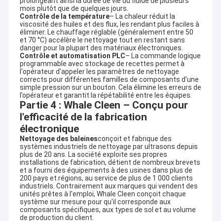
prolongeant ainsi la durée de vie du fluide de plusieurs
mois plutôt que de quelques jours.
Contrôle de la température
– La chaleur réduit la
viscosité des huiles et des flux, les rendant plus faciles à
éliminer. Le chauffage réglable (généralement entre 50
et 70 °C) accélère le nettoyage tout en restant sans
danger pour la plupart des matériaux électroniques.
Contrôle et automatisation PLC
– La commande logique
programmable avec stockage de recettes permet à
l'opérateur d'appeler les paramètres de nettoyage
corrects pour différentes familles de composants d'une
simple pression sur un bouton. Cela élimine les erreurs de
l’opérateur et garantit la répétabilité entre les équipes.
Partie 4 : Whale Cleen – Conçu pour
l'efficacité de la fabrication
électronique
Nettoyage des baleines
conçoit et fabrique des
systèmes industriels de nettoyage par ultrasons depuis
plus de 20 ans. La société exploite ses propres
installations de fabrication, détient de nombreux brevets
et a fourni des équipements à des usines dans plus de
200 pays et régions, au service de plus de 1 000 clients
industriels. Contrairement aux marques qui vendent des
unités prêtes à l'emploi, Whale Cleen conçoit chaque
système sur mesure pour qu'il corresponde aux
composants spécifiques, aux types de sol et au volume
de production du client.