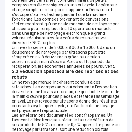
contenir des centaines, voire des milliers de petits
composants électroniques en un seul cycle. L'opérateur
charge simplement un panier, appuie sur Démarrer et
s'occupe d'autres tâches pendant que la machine
fonctionne. Les données provenant de conversions
réelles montrent qu'une seule machine de nettoyage par
ultrasons peut remplacer 5 à 10 opérateurs manuels
dans une ligne de nettoyage électronique à grand
volume, réduisant ainsi les coûts de main-d'œuvre
directs de 75 % ou plus.
Un investissement de 8 000 à 8 000 à 15 000 € dans un
équipement de nettoyage par ultrasons peut être
récupéré en six à douze mois grâce aux seules
économies de main d’œuvre. Après cette période de
récupération, les économies annuelles se poursuivent.
2.2 Réduction spectaculaire des reprises et des
rebuts
Un nettoyage manuel incohérent conduit à des
retouches. Les composants qui échouent à l'inspection
doivent être nettoyés à nouveau, ce qui double le coût de
la main-d'œuvre pour ces pièces et retarde l'assemblage
Maison
en aval. Le nettoyage par ultrasons donne des résultats
L'équipement de nettoyage à ultrasons de la baleine bleue de
constants cycle après cycle, car l'action de nettoyage
Guangdong, Ltd.
est un fabricant professionnel avec 20 ans
est physique et reproductible.
Produits
Les améliorations documentées sont frappantes. Un
d'expérience dans la technologie de nettoyage par
fabricant d'électronique a réduit le taux de défauts de
ultrasons.Nous sommes spécialisés dans la conception et la
Exposition de VR
ses produits de 5 % à moins de 0,5 % après être passé au
fabrication d'une gamme complète de machines de nettoyage
nettoyage par ultrasons, soit une réduction dix fois
par ultrasons standard, ainsi que des systèmes de nettoyage