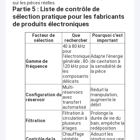
sur les pièces réelles.
Partie 5 : Liste de contrôle de
sélection pratique pour les fabricants
de produits électroniques
Facteur de
Que
Pourquoi c'est
sélection
rechercher
important
40 à 80 kHz
pour
l'électronique
Adapte l'énergie
Gamme de
générale ; 80-
de cavitation à
fréquence
120 kHz pour
la sensibilité de
les
la pièce
composants
délicats
Multi-
Réduit la
réservoirs
Configuration du
manipulation,
avec
réservoir
augmente le
transfert
débit
automatisé
Filtration à
Prolonge la
circulation à
durée de vie du
Filtration
plusieurs
bain, empêche la
étages
redéposition
Chauffage
Adoucit les
Contrôle de la
réglable
résidus pour une