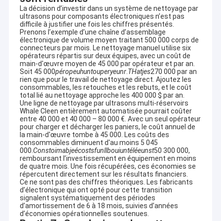
La décision d’investir dans un système de nettoyage par
ultrasons pour composants électroniques n’est pas
difficile à justifier une fois les chiffres présentés.
Prenons l’exemple d’une chaîne d’assemblage
électronique de volume moyen traitant 500 000 corps de
connecteurs par mois. Le nettoyage manuel utilise six
opérateurs répartis sur deux équipes, avec un coût de
main-d'œuvre moyen de 45 000 par opérateur et par an.
Soit 45 000
p
éro
p
euh
un
t
ou
p
erye
un
r
.
T
Ha
t
je
s
270 000 par an
rien que pour le travail de nettoyage direct. Ajoutez les
consommables, les retouches et les rebuts, et le coût
total lié au nettoyage approche les 400 000 $ par an.
Une ligne de nettoyage par ultrasons multi-réservoirs
Whale Cleen entièrement automatisée pourrait coûter
entre 40 000 et 40 000 – 80 000 €. Avec un seul opérateur
pour charger et décharger les paniers, le coût annuel de
la main-d'œuvre tombe à 45 000. Les coûts des
consommables diminuent d'au moins 5 045
000.
C
o
n
s
toi
mab
je
écos
t
s
f
un
ll
b
oui
un
télé
e
un
s
t
50 300 000,
remboursant l’investissement en équipement en moins
de quatre mois. Une fois récupérées, ces économies se
répercutent directement sur les résultats financiers.
Ce ne sont pas des chiffres théoriques. Les fabricants
d’électronique qui ont opté pour cette transition
signalent systématiquement des périodes
d’amortissement de 6 à 18 mois, suivies d’années
d’économies opérationnelles soutenues.