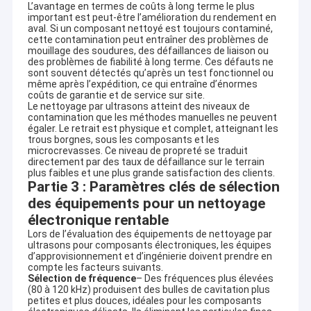
La cuisine imbibent des réservoirs
L’avantage en termes de coûts à long terme le plus
important est peut-être l’amélioration du rendement en
aval. Si un composant nettoyé est toujours contaminé,
cette contamination peut entraîner des problèmes de
mouillage des soudures, des défaillances de liaison ou
des problèmes de fiabilité à long terme. Ces défauts ne
sont souvent détectés qu’après un test fonctionnel ou
même après l’expédition, ce qui entraîne d’énormes
coûts de garantie et de service sur site.
Le nettoyage par ultrasons atteint des niveaux de
contamination que les méthodes manuelles ne peuvent
égaler. Le retrait est physique et complet, atteignant les
trous borgnes, sous les composants et les
microcrevasses. Ce niveau de propreté se traduit
directement par des taux de défaillance sur le terrain
plus faibles et une plus grande satisfaction des clients.
Partie 3 : Paramètres clés de sélection
des équipements pour un nettoyage
électronique rentable
Lors de l’évaluation des équipements de nettoyage par
ultrasons pour composants électroniques, les équipes
d’approvisionnement et d’ingénierie doivent prendre en
compte les facteurs suivants.
Sélection de fréquence
– Des fréquences plus élevées
(80 à 120 kHz) produisent des bulles de cavitation plus
petites et plus douces, idéales pour les composants