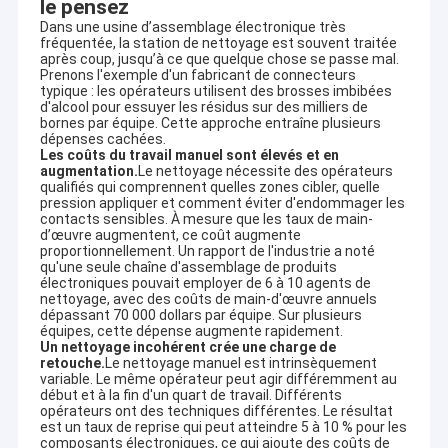
le pensez
Dans une usine d’assemblage électronique très
fréquentée, la station de nettoyage est souvent traitée
après coup, jusqu’à ce que quelque chose se passe mal.
Prenons l'exemple d'un fabricant de connecteurs
typique : les opérateurs utilisent des brosses imbibées
d'alcool pour essuyer les résidus sur des milliers de
bornes par équipe. Cette approche entraîne plusieurs
dépenses cachées.
Les coûts du travail manuel sont élevés et en
augmentation.
Le nettoyage nécessite des opérateurs
qualifiés qui comprennent quelles zones cibler, quelle
pression appliquer et comment éviter d'endommager les
contacts sensibles. À mesure que les taux de main-
d’œuvre augmentent, ce coût augmente
proportionnellement. Un rapport de l'industrie a noté
qu'une seule chaîne d'assemblage de produits
électroniques pouvait employer de 6 à 10 agents de
nettoyage, avec des coûts de main-d'œuvre annuels
dépassant 70 000 dollars par équipe. Sur plusieurs
équipes, cette dépense augmente rapidement.
Un nettoyage incohérent crée une charge de
retouche.
Le nettoyage manuel est intrinsèquement
variable. Le même opérateur peut agir différemment au
début et à la fin d'un quart de travail. Différents
opérateurs ont des techniques différentes. Le résultat
est un taux de reprise qui peut atteindre 5 à 10 % pour les
composants électroniques, ce qui ajoute des coûts de